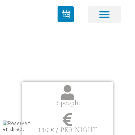
Our Services
Our Rooms
ALBATROSS
ROOM
2 people
110 € / PER NIGHT